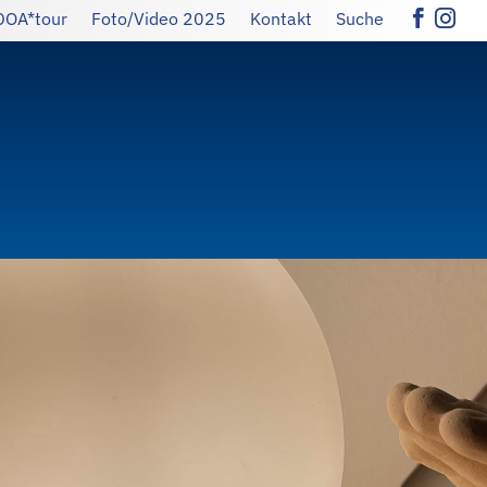
DOA*tour
Foto/Video 2025
Kontakt
Suche