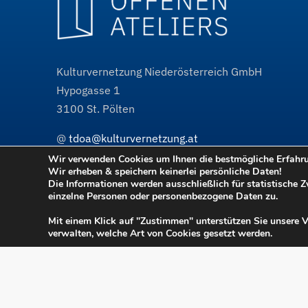
Kulturvernetzung Niederösterreich GmbH
Hypogasse 1
3100
St. Pölten
@
tdoa@kulturvernetzung.at
w³
www.kulturvernetzung.at
Wir verwenden Cookies um Ihnen die bestmögliche Erfahrun
Wir erheben & speichern keinerlei persönliche Daten!
w³
www.tdoa.at
Projektauftritt
Die Informationen werden ausschließlich für statistische 
einzelne Personen oder personenbezogene Daten zu.
Mit einem Klick auf "Zustimmen" unterstützen Sie unsere 
verwalten, welche Art von Cookies gesetzt werden.
Tage der offenen Ateliers
Teilnahmebedingunge