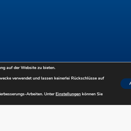
g auf der Website zu bieten.
Zwecke verwendet und lassen keinerlei Rückschlüsse auf
Verbesserungs-Arbeiten. Unter
Einstellungen
können Sie
n
Suche
:: Login ::
Download/Foto
Kontakt
Barriere