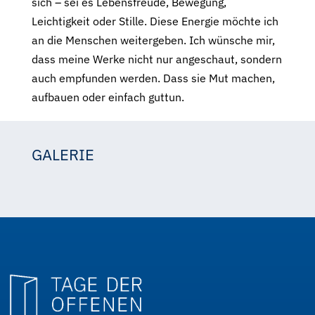
sich – sei es Lebensfreude, Bewegung,
Leichtigkeit oder Stille. Diese Energie möchte ich
an die Menschen weitergeben. Ich wünsche mir,
dass meine Werke nicht nur angeschaut, sondern
auch empfunden werden. Dass sie Mut machen,
aufbauen oder einfach guttun.
GALERIE
Barbara Probst; Bilder der Energie
Probst
Probst
Probst
Probst
Probst