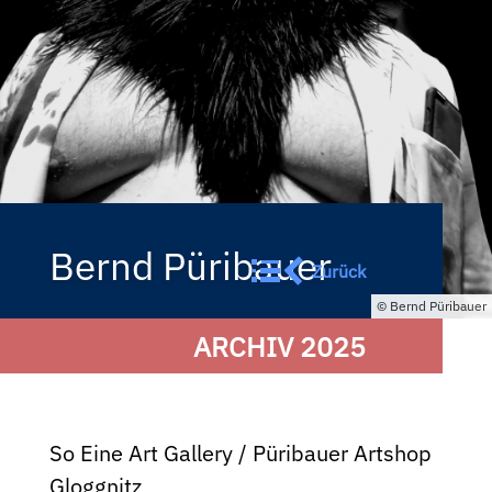
Bernd Püribauer
Zurück
Bernd Püribauer
ARCHIV 2025
So Eine Art Gallery / Püribauer Artshop
Gloggnitz