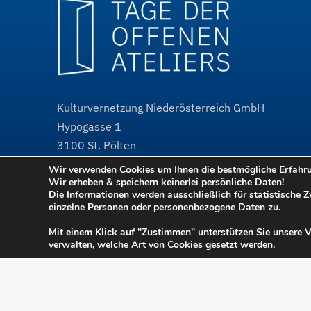
Kulturvernetzung Niederösterreich GmbH
Hypogasse 1
3100
St. Pölten
Wir verwenden Cookies um Ihnen die bestmögliche Erfahrun
@
tdoa@kulturvernetzung.at
Wir erheben & speichern keinerlei persönliche Daten!
w³
www.kulturvernetzung.at
Die Informationen werden ausschließlich für statistische 
einzelne Personen oder personenbezogene Daten zu.
w³
www.tdoa.at
Projektauftritt
Mit einem Klick auf "Zustimmen" unterstützen Sie unsere 
verwalten, welche Art von Cookies gesetzt werden.