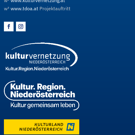
w³
www.kulturvernetzung.at
w³
www.tdoa.at
Projektauftritt