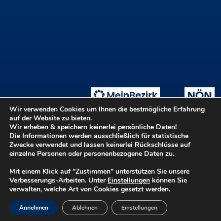
Wir verwenden Cookies um Ihnen die bestmögliche Erfahrung
auf der Website zu bieten.
Wir erheben & speichern keinerlei persönliche Daten!
Die Informationen werden ausschließlich für statistische
Tage der offenen Ateliers
Teilnahmebedingungen
::
Zwecke verwendet und lassen keinerlei Rückschlüsse auf
Login ::
Hilfe
Kontakt
Barrierefreiheit
einzelne Personen oder personenbezogene Daten zu.
Datenschutz
Impressum
Mit einem Klick auf "Zustimmen" unterstützen Sie unsere
Verbesserungs-Arbeiten. Unter
Einstellungen
können Sie
verwalten, welche Art von Cookies gesetzt werden.
©2026 Kulturvernetzung Niederösterreich GmbH - Ein Betrieb der
Annehmen
Ablehnen
Einstellungen
KULTUR.REGION.NIEDERÖSTERREICH GmbH