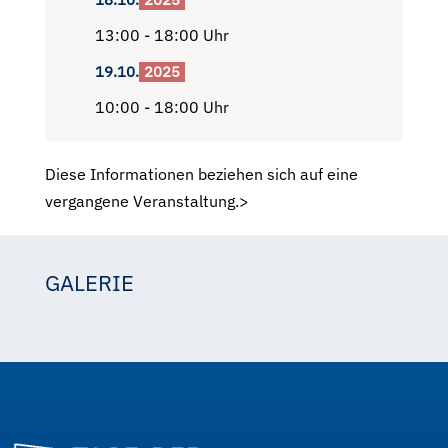
13:00 - 18:00 Uhr
19.10.
2025
10:00 - 18:00 Uhr
Diese Informationen beziehen sich auf eine
vergangene Veranstaltung.>
GALERIE
Christa Pfeil
Christa Pfeil
Christa Pfeil
C.Pfeil