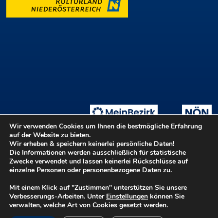
Wir verwenden Cookies um Ihnen die bestmögliche Erfahrung
auf der Website zu bieten.
Wir erheben & speichern keinerlei persönliche Daten!
Die Informationen werden ausschließlich für statistische
Tage der offenen Ateliers
Teilnahmebedingungen
::
Zwecke verwendet und lassen keinerlei Rückschlüsse auf
Login ::
Hilfe
Kontakt
Barrierefreiheit
einzelne Personen oder personenbezogene Daten zu.
Datenschutz
Impressum
Mit einem Klick auf "Zustimmen" unterstützen Sie unsere
Verbesserungs-Arbeiten. Unter
Einstellungen
können Sie
verwalten, welche Art von Cookies gesetzt werden.
©2026 Kulturvernetzung Niederösterreich GmbH - Ein Betrieb der