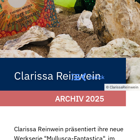
Clarissa Reinwein
Zurück
ClarissaReinwein
ARCHIV 2025
Clarissa Reinwein präsentiert ihre neue
Werkserie "Mullusca-Fantastica", im