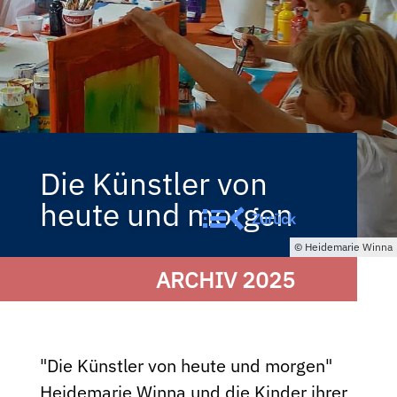
Die Künstler von
heute und morgen
Zurück
Heidemarie Winna
ARCHIV 2025
"Die Künstler von heute und morgen"
Heidemarie Winna und die Kinder ihrer