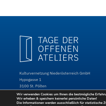
Kulturvernetzung Niederösterreich GmbH
Hypogasse 1
3100
St. Pölten
Wir verwenden Cookies um Ihnen die bestmögliche Erfahrun
@
tdoa@kulturvernetzung.at
Wir erheben & speichern keinerlei persönliche Daten!
w³
www.kulturvernetzung.at
Die Informationen werden ausschließlich für statistische 