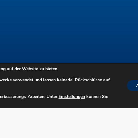
g auf der Website zu bieten.
Zwecke verwendet und lassen keinerlei Rückschlüsse auf
Verbesserungs-Arbeiten. Unter
Einstellungen
können Sie
n
Suche
:: Login ::
Download/Foto
Kontakt
Barriere