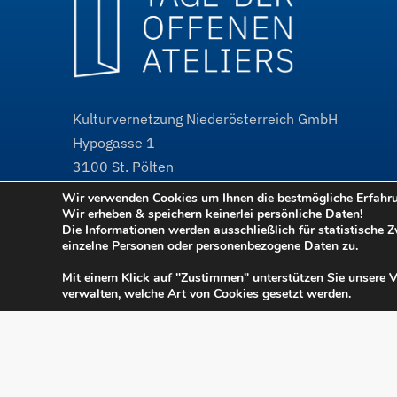
Kulturvernetzung Niederösterreich GmbH
Hypogasse 1
3100
St. Pölten
Wir verwenden Cookies um Ihnen die bestmögliche Erfahrun
@
tdoa@kulturvernetzung.at
Wir erheben & speichern keinerlei persönliche Daten!
w³
www.kulturvernetzung.at
Die Informationen werden ausschließlich für statistische 
einzelne Personen oder personenbezogene Daten zu.
w³
www.tdoa.at
Projektauftritt
Mit einem Klick auf "Zustimmen" unterstützen Sie unsere 
verwalten, welche Art von Cookies gesetzt werden.
Tage der offenen Ateliers
Teilnahmebedingunge