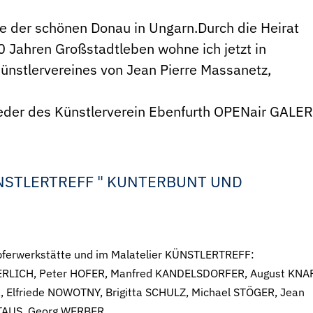
e der schönen Donau in Ungarn.Durch die Heirat
0 Jahren Großstadtleben wohne ich jetzt in
Künstlervereines von Jean Pierre Massanetz,
ieder des Künstlerverein Ebenfurth OPENair GALE
NSTLERTREFF " KUNTERBUNT UND
erwerkstätte und im Malatelier KÜNSTLERTREFF:
e GERLICH, Peter HOFER, Manfred KANDELSDORFER, August KNA
, Elfriede NOWOTNY, Brigitta SCHULZ, Michael STÖGER, Jean
 TAUS, Georg WERBER