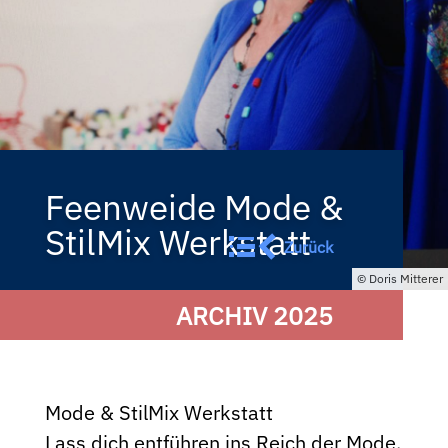
Feenweide Mode &
StilMix Werkstatt
Zurück
Doris Mitterer
ARCHIV 2025
Mode & StilMix Werkstatt
Lass dich entführen ins Reich der Mode,