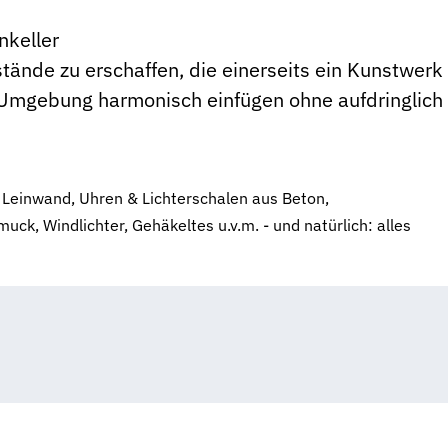
nkeller
stände zu erschaffen, die einerseits ein Kunstwerk 
er Umgebung harmonisch einfügen ohne aufdringlich
f Leinwand, Uhren & Lichterschalen aus Beton,
ck, Windlichter, Gehäkeltes u.v.m. - und natürlich: alles
Regina Steiner
Regina Steiner