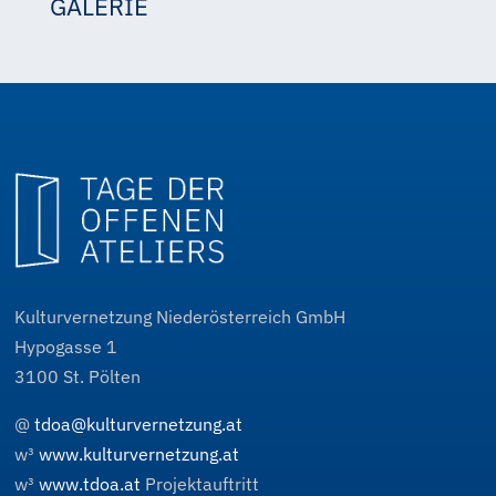
GALERIE
goll-volpini
goll-volpini
Kulturvernetzung Niederösterreich GmbH
Hypogasse 1
3100
St. Pölten
@
tdoa@kulturvernetzung.at
w³
www.kulturvernetzung.at
w³
www.tdoa.at
Projektauftritt