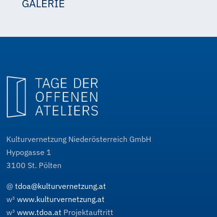
GALERIE
Gundula Neugschwentner
Gundula Neugschwentner
Kulturvernetzung Niederösterreich GmbH
Hypogasse 1
3100
St. Pölten
@
tdoa@kulturvernetzung.at
w³
www.kulturvernetzung.at
w³
www.tdoa.at
Projektauftritt