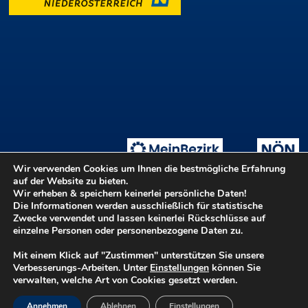
Wir verwenden Cookies um Ihnen die bestmögliche Erfahrung
auf der Website zu bieten.
Wir erheben & speichern keinerlei persönliche Daten!
Die Informationen werden ausschließlich für statistische
Tage der offenen Ateliers
Teilnahmebedingungen
::
Zwecke verwendet und lassen keinerlei Rückschlüsse auf
Login ::
Hilfe
Kontakt
Barrierefreiheit
einzelne Personen oder personenbezogene Daten zu.
Datenschutz
Impressum
Mit einem Klick auf "Zustimmen" unterstützen Sie unsere
Verbesserungs-Arbeiten. Unter
Einstellungen
können Sie
verwalten, welche Art von Cookies gesetzt werden.
©2026 Kulturvernetzung Niederösterreich GmbH - Ein Betrieb der
Annehmen
Ablehnen
Einstellungen