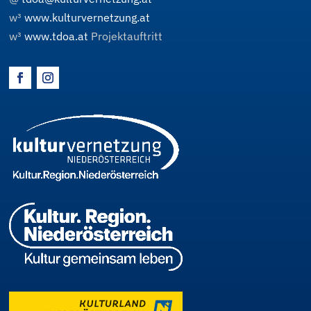
w³
www.kulturvernetzung.at
w³
www.tdoa.at
Projektauftritt