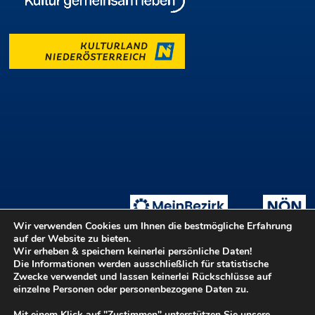
Wir verwenden Cookies um Ihnen die bestmögliche Erfahrung
auf der Website zu bieten.
Wir erheben & speichern keinerlei persönliche Daten!
Die Informationen werden ausschließlich für statistische
Tage der offenen Ateliers
Teilnahmebedingungen
::
Zwecke verwendet und lassen keinerlei Rückschlüsse auf
Login ::
Hilfe
Kontakt
Barrierefreiheit
einzelne Personen oder personenbezogene Daten zu.
Datenschutz
Impressum
Mit einem Klick auf "Zustimmen" unterstützen Sie unsere