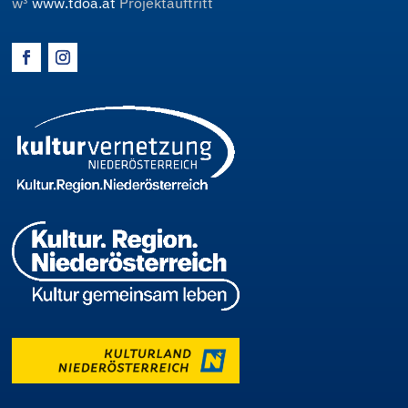
w³
www.tdoa.at
Projektauftritt