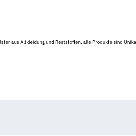
olster aus Altkleidung und Reststoffen, alle Produkte sind Unik
Helene KleinKunst
Helene KleinKunst
Helene KleinKunst
Helene KleinKunst