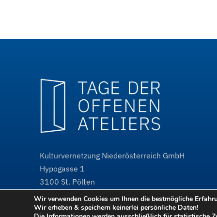
Kulturvernetzung Niederösterreich GmbH
Hypogasse 1
3100
St. Pölten
Wir verwenden Cookies um Ihnen die bestmögliche Erfahrun
@
tdoa@kulturvernetzung.at
Wir erheben & speichern keinerlei persönliche Daten!
w³
www.kulturvernetzung.at
Die Informationen werden ausschließlich für statistische 