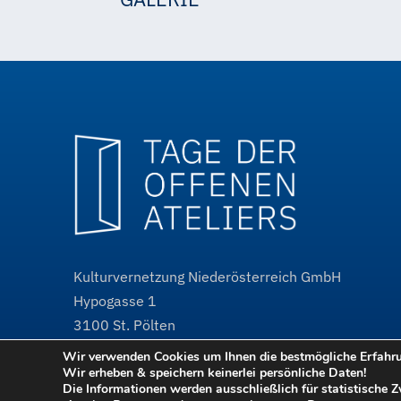
Helmuth Gräff
Helmuth Gräff
Kulturvernetzung Niederösterreich GmbH
Hypogasse 1
3100
St. Pölten
Wir verwenden Cookies um Ihnen die bestmögliche Erfahrun
@
tdoa@kulturvernetzung.at
Wir erheben & speichern keinerlei persönliche Daten!
w³
www.kulturvernetzung.at
Die Informationen werden ausschließlich für statistische 