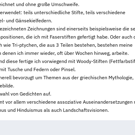
zeichnet und ohne große Umschweife.
rwendet: teils unterschiedliche Stifte, teils verschiedene
el- und Gänsekielfedern.
zeichneten Zeichnungen sind einerseits beispielsweise die s
ositionen, die ich mit Faserstiften gefertigt habe. Oder auch 
h wie Tri-ptychen, die aus 3 Teilen bestehen, bestehen meine
an denen ich immer wieder, oft über Wochen hinweg, arbeite.
nd diese fertige ich vorwiegend mit Woody-Stiften (Fettfarbstif
h mit Tusche und Federn oder Pinsel.
nerell bevorzugt um Themen aus der griechischen Mythologie,
ebilde.
swahl von Gedichten auf.
nt vor allem verschiedene assoziative Auseinandersetzungen 
mus und Hinduismus als auch Landschaftsvisionen.