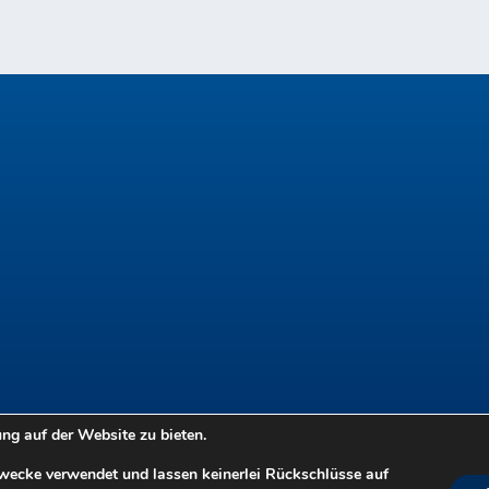
Helmuth Gräff
Helmuth Gräff
Helmuth Gräff
Helmuth Gräff
g auf der Website zu bieten.
Zwecke verwendet und lassen keinerlei Rückschlüsse auf