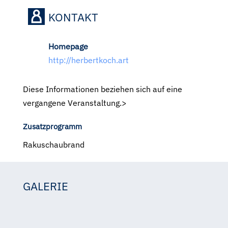
KONTAKT
Homepage
http://herbertkoch.art
Diese Informationen beziehen sich auf eine
vergangene Veranstaltung.>
Zusatzprogramm
Rakuschaubrand
GALERIE
Herbert Koch
Herbert Koch
Herbert Koch
Herbert Kch
Herbert Koch
Herbert Koch