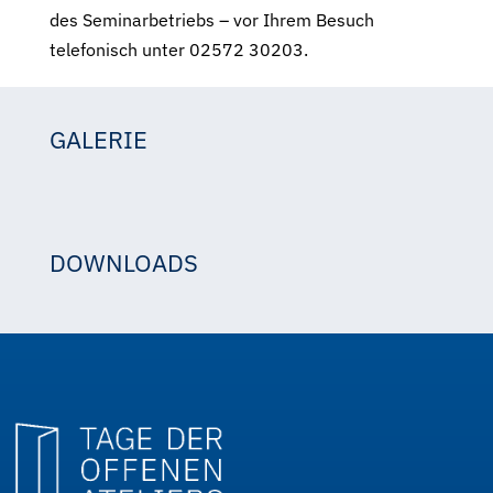
des Seminarbetriebs – vor Ihrem Besuch
telefonisch unter 02572 30203.
GALERIE
2025_Farbkreativ_Ausstellung_Gaweinstal_TdoA.pdf
JHK
182.7 KB | PDF | Farbkreativ
2025
DOWNLOADS
BildungsakademieWeinviertel