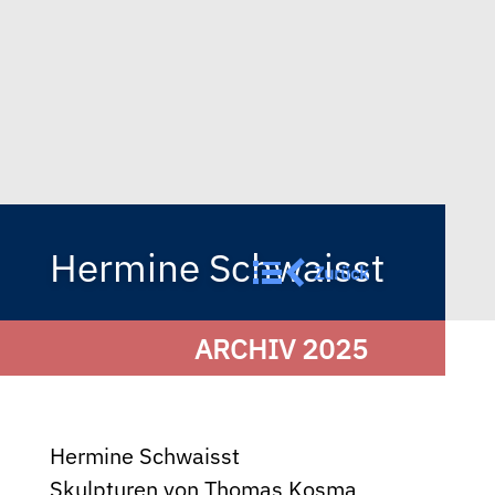
Hermine Schwaisst
Zurück
ARCHIV 2025
Hermine Schwaisst
Skulpturen von Thomas Kosma