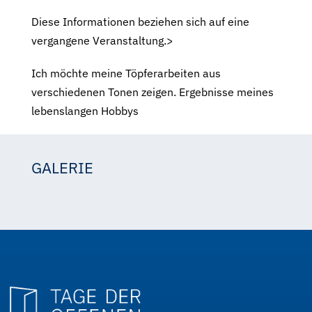
Diese Informationen beziehen sich auf eine
vergangene Veranstaltung.>
Ich möchte meine Töpferarbeiten aus
verschiedenen Tonen zeigen. Ergebnisse meines
lebenslangen Hobbys
GALERIE
Hilde Schwarz
Hilde Schwarz
Hilde Schwarz
Hilde Schwarz
Hilde_Schwarz
Hilde_Schwarz