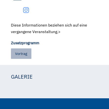
Diese Informationen beziehen sich auf eine
vergangene Veranstaltung.>
Zusatzprogramm
Vortrag
GALERIE
Jack.ink
Jack Ink
Jack Ink
Jack Ink
Jack Ink
Jack Ink