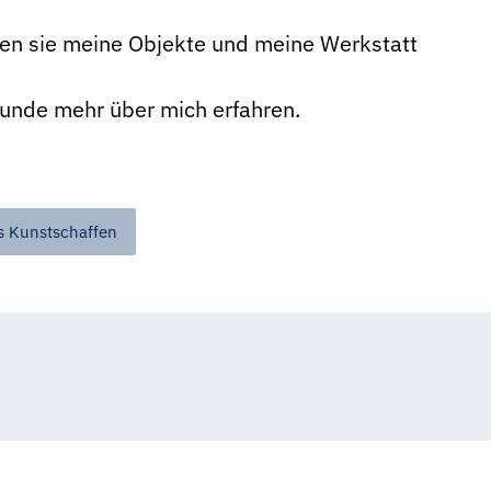
nen sie meine Objekte und meine Werkstatt
runde mehr über mich erfahren.
 Kunstschaffen
Franz Weinhofer
Franz Weinhofer
Franz Weinhofer
Franz Weinhofer