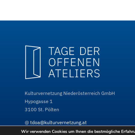
Kulturvernetzung Niederösterreich GmbH
Hypogasse 1
3100
St. Pölten
@
tdoa@kulturvernetzung.at
w³
www.kulturvernetzung.at
Wir verwenden Cookies um Ihnen die bestmögliche Erfahrun