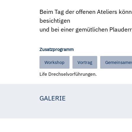
Beim Tag der offenen Ateliers kön
besichtigen
und bei einer gemütlichen Plauder
Zusatzprogramm
Workshop
Vortrag
Gemeinsames
Life Drechselvorführungen.
GALERIE
Johann Gansch
Franz Weinhofer