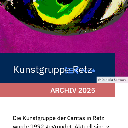
Kunstgruppe Retz
Zurück
Daniela Schwarz
ARCHIV 2025
Die Kunstgruppe der Caritas in Retz
wurde 1992 gegründet. Aktuell sind v.