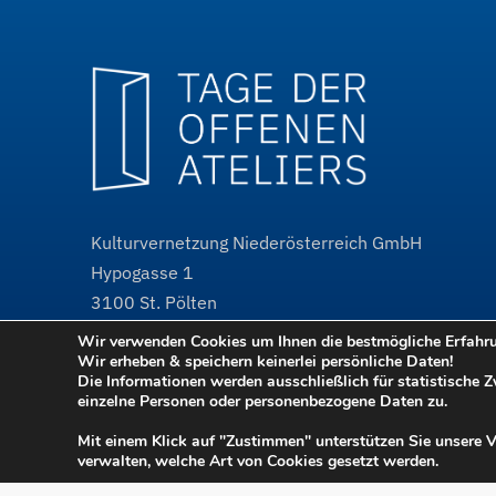
Kulturvernetzung Niederösterreich GmbH
Hypogasse 1
3100
St. Pölten
Wir verwenden Cookies um Ihnen die bestmögliche Erfahrun
@
tdoa@kulturvernetzung.at
Wir erheben & speichern keinerlei persönliche Daten!
w³
www.kulturvernetzung.at
Die Informationen werden ausschließlich für statistische 
einzelne Personen oder personenbezogene Daten zu.
w³
www.tdoa.at
Projektauftritt
Mit einem Klick auf "Zustimmen" unterstützen Sie unsere 
verwalten, welche Art von Cookies gesetzt werden.