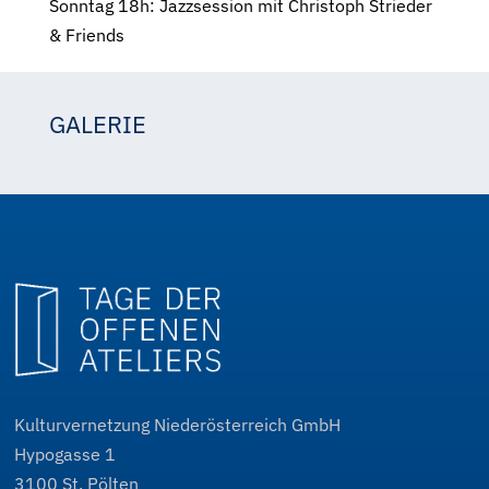
Sonntag 18h: Jazzsession mit Christoph Strieder
& Friends
GALERIE
Theres Derflinger
Kulturvernetzung Niederösterreich GmbH
Hypogasse 1
3100
St. Pölten