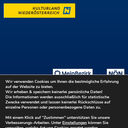
Wir verwenden Cookies um Ihnen die bestmögliche Erfahrung
auf der Website zu bieten.
Wir erheben & speichern keinerlei persönliche Daten!
Die Informationen werden ausschließlich für statistische
Tage der offenen Ateliers
Teilnahmebedingungen
::
Zwecke verwendet und lassen keinerlei Rückschlüsse auf
Login ::
Hilfe
Kontakt
Barrierefreiheit
einzelne Personen oder personenbezogene Daten zu.
Datenschutz
Impressum
Mit einem Klick auf "Zustimmen" unterstützen Sie unsere
Verbesserungs-Arbeiten. Unter
Einstellungen
können Sie
verwalten, welche Art von Cookies gesetzt werden.