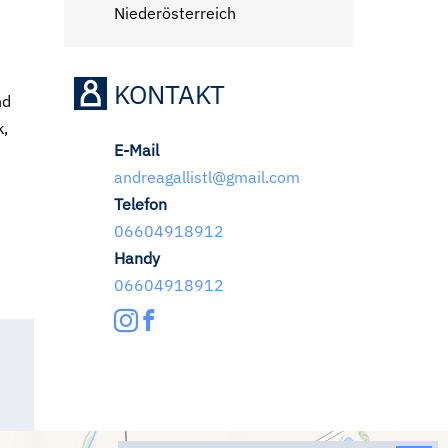
Niederösterreich
KONTAKT
nd
k,
E-Mail
andreagallistl@gmail.com
Telefon
06604918912
Handy
06604918912