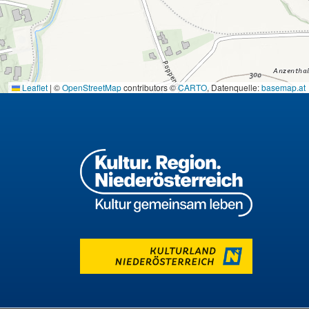
Leaflet
|
©
OpenStreetMap
contributors ©
CARTO
, Datenquelle:
basemap.at