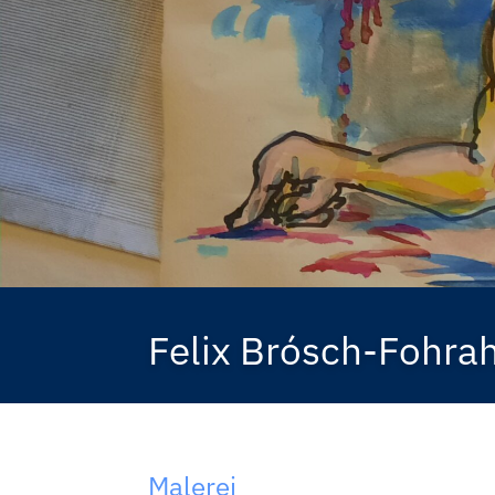
Felix Brósch-Fohra
Malerei