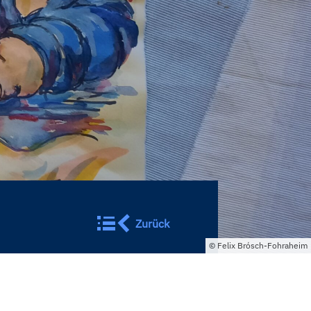
Zurück
Felix Brósch-Fohraheim