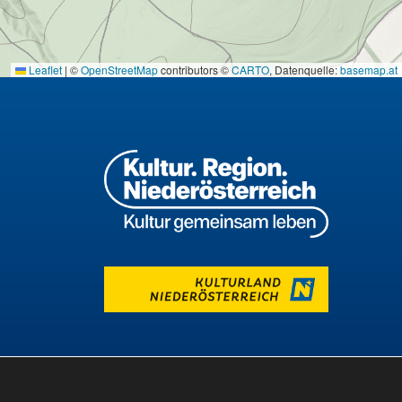
Leaflet
|
©
OpenStreetMap
contributors ©
CARTO
, Datenquelle:
basemap.at