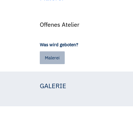
Offenes Atelier
Was wird geboten?
Malerei
GALERIE
Felix Brósch-Fohraheim
Felix Brósch-Fohraheim