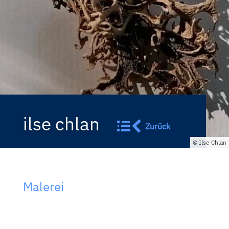
ilse chlan
Zurück
Ilse Chlan
Malerei