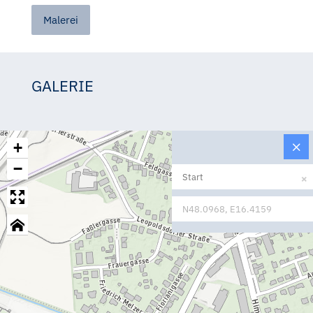
Malerei
GALERIE
Nicole Montaperti
+
−