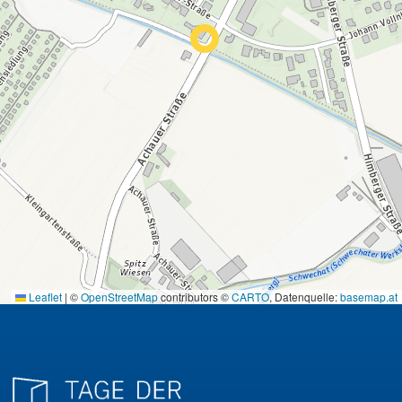
Leaflet
|
©
OpenStreetMap
contributors ©
CARTO
, Datenquelle:
basemap.at