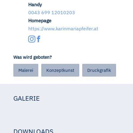
Handy
0043 699 12010203
Homepage
https://www.karinmariapfeifer.at
Was wird geboten?
Malerei
Konzeptkunst
Druckgrafik
GALERIE
kmp
allgemeines-kuenstlerisches-statmente-karin-maria-pfeifer.docx
13.8 KB | MS Word | artist
statement
letzte-endversion-woman-always-doppelseiten.pdf
DOWNLOADS